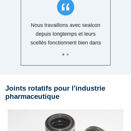

es produits
Nous travaillons avec sealcon
stingue des
depuis longtemps et leurs
s.
scellés fonctionnent bien dans
notre industrie.Ils offrent
également à leurs clients une
variété de joints mécaniques.
Joints rotatifs pour l'industrie
pharmaceutique