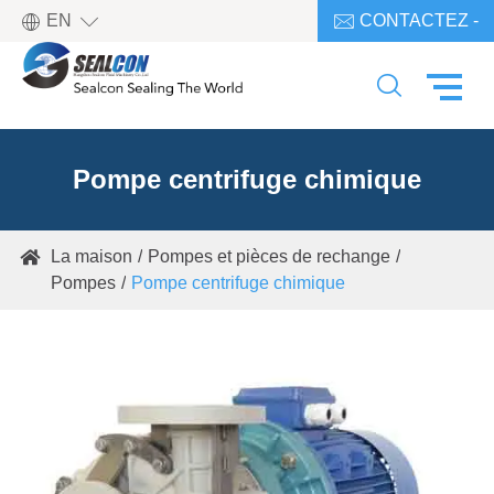

EN
CONTACTEZ -

NOUS

Pompe centrifuge chimique
La maison
Pompes et pièces de rechange

Pompes
Pompe centrifuge chimique