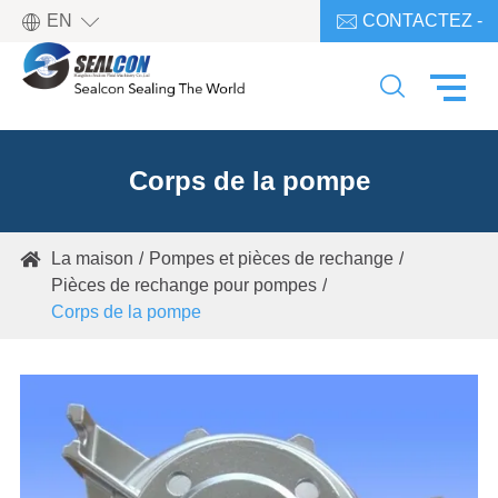

EN
CONTACTEZ -

NOUS

Corps de la pompe
La maison
Pompes et pièces de rechange

Pièces de rechange pour pompes
Corps de la pompe