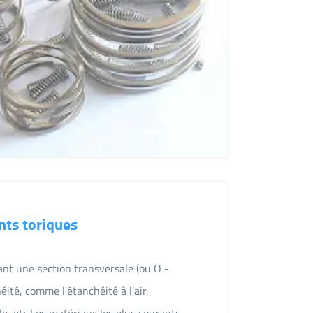
nts toriques
ant une section transversale (ou O -
héité, comme l'étanchéité à l'air,
uile, etc.Les matériaux les plus courants