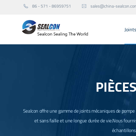
86 - 571 - 86959751
sales@china-sealcon.co


Joint
Joints mécaniques pour pompes
Joint mécanique de l'agitateur
PIÈCE
Pièces de rechange pour sceller
Sealcon offre une gamme de joints mécaniques de pompe d
et sans faille et une longue durée de vie.Nous fourn
échantillons