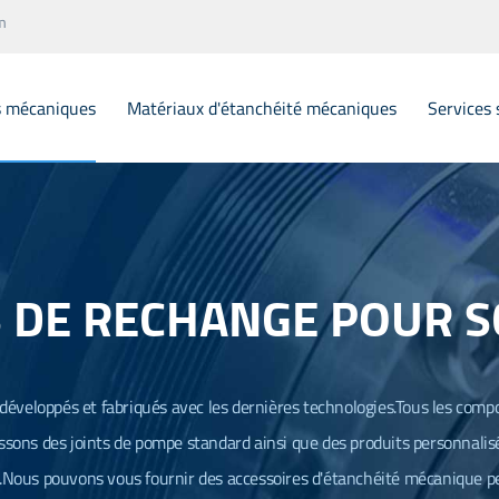
m
s mécaniques
Matériaux d'étanchéité mécaniques
Services 
Joints mécaniques pour soufflets en caoutchouc élastomère
Joints
Scellement mécanique des soufflets en PTFE
Scelle
S DE RECHANGE POUR S
O - ring Mechanical Seal
Joint 
Joint mécanique en forme de coin PTFE
FLYGT 
E.m joint mécanique
Sièges 
éveloppés et fabriqués avec les dernières technologies.Tous les comp
issons des joints de pompe standard ainsi que des produits personnali
Joint mécanique de l'agitateur
Sceller l'anneau d'étanchéité des pièces de rechange
.Nous pouvons vous fournir des accessoires d'étanchéité mécanique p
Sceller le ressort de rechange