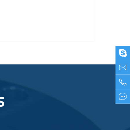



S
