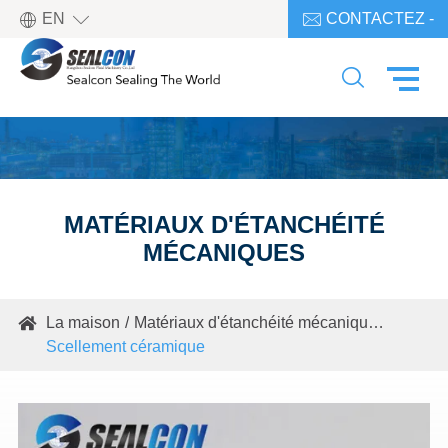

EN
CONTACTEZ -

NOUS

MATÉRIAUX D'ÉTANCHÉITÉ
MÉCANIQUES
La maison
Matériaux d'étanchéité mécaniques

Scellement céramique