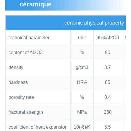
céramique
ceramic physical property
technical parameter
unit
95%Al2O3
99
content of Al2O3
%
95
density
g/cm3
3.7
hardness
HRA
85
porosity rate
%
0.4
fractural strength
MPa
250
coefficient of heat expansion
10(-6)/K
5.5