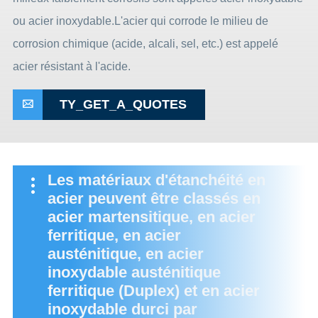
ou acier inoxydable.L'acier qui corrode le milieu de
corrosion chimique (acide, alcali, sel, etc.) est appelé
acier résistant à l'acide.
TY_GET_A_QUOTES

Les matériaux d'étanchéité en
acier peuvent être classés en
acier martensitique, en acier
ferritique, en acier
austénitique, en acier
inoxydable austénitique
ferritique (Duplex) et en acier
inoxydable durci par