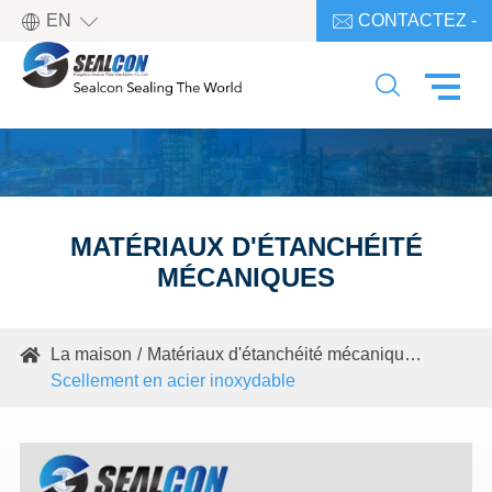

EN
CONTACTEZ -

NOUS

MATÉRIAUX D'ÉTANCHÉITÉ
MÉCANIQUES
La maison
Matériaux d'étanchéité mécaniques

Scellement en acier inoxydable